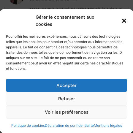
Merci pour la qualité de votre travail. je suis à la
recherche des documents de gestion de projet .
Gérer le consentement aux
Voici mon adresse mail :
cookies
a.karabou77@gmail.com
Pour offrir les meilleures expériences, nous utilisons des technologies
Répondre
telles que les cookies pour stocker et/ou accéder aux informations des
appareils. Le fait de consentir à ces technologies nous permettra de
traiter des données telles que le comportement de navigation ou les ID
uniques sur ce site. Le fait de ne pas consentir ou de retirer son
louvouezo
consentement peut avoir un effet négatif sur certaines caractéristiques
23/01/2019 à 14 h 30 min
et fonctions.
bonjour, est ce qu’il est possible de mettre à ma
disposition les fiches de suivi évaluation d’un
Accepter
projet agricole, merci.
Refuser
Répondre
Voir les préférences
Madani Diawara
Politique de cookies
Déclaration de confidentialité
Mentions légales
07/12/2018 à 16 h 21 min