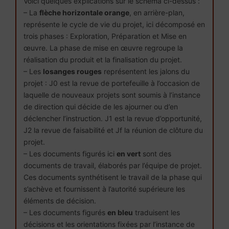
Voici quelques explications sur le schéma ci-dessus :
présent document.
Il peut être utile de spécifier
2018
définit les rôles et responsabilités des parties
– La
flèche horizontale orange
, en arrière-plan,
un seuil (de durée et/ou de charge de travail
prenantes d’un projet. Il est construit sur le
Vérifié par
Sophie Moreau
Chef de projet
25-05-
SM
représente le cycle de vie du projet, ici décomposé en
et/ou de budget) en deçà duquel le projet
modèle dit « Matrice RACI ». Il concerne les
2018
trois phases : Exploration, Préparation et Mise en
échappe à la procédure de management par
projets de type « Moyens de production » et «
œuvre. La phase de mise en œuvre regroupe la
Approuvé
Jean de
Directeur
25-05-
JdB
projet.
Produits technologiques »
réalisation du produit et la finalisation du projet.
par
Boissieu
Général
2018
La signification des sigles et acronymes (CODIR,
– Les
losanges rouges
représentent les jalons du
– Définition d’un programme
COPIL….) est rappelée sous le tableau
projet : J0 est la revue de portefeuille à l’occasion de
Il arrive souvent qu’un ensemble de projets soit
laquelle de nouveaux projets sont soumis à l’instance
au service d’un même objectif stratégique. Cet
Légende : R=Réalise A=Approuve C=Contribue I=est Informé
de direction qui décide de les ajourner ou d’en
Suivi des versions du document
ensemble de projets s’appelle un programme.
déclencher l’instruction. J1 est la revue d’opportunité,
Responsabilité
Document
Comités
MOE
Version
Auteur
Date de
Description de l'évolution
J2 la revue de faisabilité et Jf la réunion de clôture du
de référence
– Portefeuille de projets
diffusion
projet.
L’ensemble des programmes et des projets de
Génèse du projet
CODIR
COPIL
Dir
CDP
MOAD
V01
Paul
21/05/2018
Version originelle
– Les documents figurés ici
en vert
sont des
l’organisme constitue le portefeuille de projets.
Tech
Durand
documents de travail, élaborés par l’équipe de projet.
Instruit et
Fiche de
V02
– Typologie des projets
Jean
12-06-2018
§ 2.3 : ajout des observations du
Ces documents synthétisent le travail de la phase qui
formalise la
proposition
Teullier
comité technique
Il est souvent nécessaire de définir les
s’achève et fournissent à l’autorité supérieure les
demande de
de projet
différents types (catégories) de projet gérés
éléments de décision.
V03
projet
par l’organisme : internes ou externes,
– Les documents figurés
en bleu
traduisent les
Décide du
R
technologiques ou informatiques, projets
décisions et les orientations fixées par l’instance de
passage en