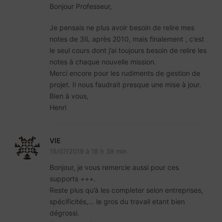
erat fringilla consectetur non eget risus. Nulla
faucibus rutrum odio. Duis varius, ex dignissim
Bonjour Professeur,
auctor aliquet. Duis elementum nulla at dui
nunc arcu, laoreet a felis eget, ultricies varius
dictum blandit, ante urna luctus metus, eu
interdum, a accumsan libero mattis.
Je pensais ne plus avoir besoin de relire mes
nibh. Nam nec semper lacus. Integer vehicula
pulvinar
Vivamus blandit orci a tincidunt porttitor.
notes de 3IL après 2010, mais finalement , c’est
dolor quis pulvinar accumsan.
Fusce maximus imperdiet urna a imperdiet.
le seul cours dont j’ai toujours besoin de relire les
notes à chaque nouvelle mission.
35- Annexes.
Merci encore pour les rudiments de gestion de
Nulla commodo sit amet massa non convallis.
projet. Il nous faudrait presque une mise à jour.
Praesent vehicula enim dictum risus dapibus,
Bien à vous,
sed ultrices enim scelerisque.
Henri
36- Réclamations et litiges.
Suspendisse pharetra, mi ut dictum aliquam,
VIE
mauris velit venenatis ligula, vitae ultrices arcu
15/07/2019 à 18 h 39 min
dolor at risus.
Bonjour, je vous remercie aussi pour ces
supports +++.
Reste plus qu’à les completer selon entreprises,
spécificités,… le gros du travail etant bien
dégrossi.