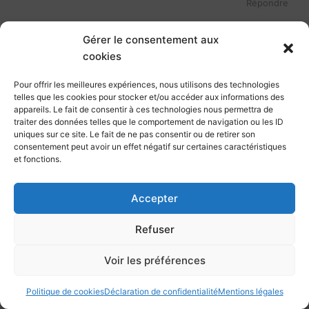
Répondre
Gérer le consentement aux
dubois
cookies
26/01/2017 à 14 h 17 min
Pour offrir les meilleures expériences, nous utilisons des technologies
Merci beaucoup
telles que les cookies pour stocker et/ou accéder aux informations des
appareils. Le fait de consentir à ces technologies nous permettra de
Répondre
traiter des données telles que le comportement de navigation ou les ID
uniques sur ce site. Le fait de ne pas consentir ou de retirer son
consentement peut avoir un effet négatif sur certaines caractéristiques
Lionel Plessy
et fonctions.
20/11/2016 à 21 h 06 min
Bonsoir,
Accepter
Je souhaiterai déployer au sein de mon
Refuser
entreprise un outil de gestion de projet
transverse. Pouvons nous échanger hors blog
Voir les préférences
sur ce sujet ?
Vous remerciant par avance de votre attention.
Politique de cookies
Déclaration de confidentialité
Mentions légales
Cordialement,