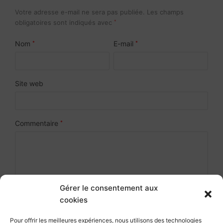
Votre adresse e-mail ne sera pas publiée.
Les champs
obligatoires sont indiqués avec
*
Nom
E-mail
*
*
Site web
Commentaire
*
Gérer le consentement aux
cookies
Pour offrir les meilleures expériences, nous utilisons des technologies