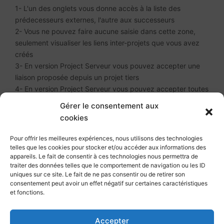
1- L'un des onglets vous donne accès à la liste des
prédecesseurs externes, l'autre aux successeurs
2- Vous ne pouvez faire aucune saisie dans cette zone,
seulement visualiser les liens inter-projets que vous avez
créés
3- En version Project Serveur vous pouvez accepter une
liaison proposée depuis un projet tiers
4- En version Project Serveur vous pouvez accepter toutes
les liaisons proposée depuis des projet tiers
Gérer le consentement aux
5- Supprime le lien pour la ligne sélectionnée
cookies
6-
7- Fermer la boite de dialogue valide les modifications
Pour offrir les meilleures expériences, nous utilisons des technologies
telles que les cookies pour stocker et/ou accéder aux informations des
appareils. Le fait de consentir à ces technologies nous permettra de
Pour aller (beaucoup) plus loin...
traiter des données telles que le comportement de navigation ou les ID
uniques sur ce site. Le fait de ne pas consentir ou de retirer son
Ne manquez pas notre formation 100% en ligne :
Planifier
consentement peut avoir un effet négatif sur certaines caractéristiques
et fonctions.
avec Microsoft Project
. De nombreux exercices pratiques
et pour chaque exercice un corrigé et une vidéo
explicative. Des tests de connaissances, et au final une
Accepter