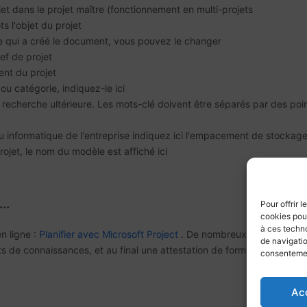
rojet dans le projet maître (fonctionnement en multi-projets
 l'objet du projet
te qui a créé le document, vous pouvez le changer
ef de projet
ent du projet
 ou catégorie, indiquez-le ici
 recherche ultérieure. Les mots-clé doivent être séparés par des poin
eau informatique de l'entreprise indiquez ici l'empacement de stockag
rojet, le nom du modèle est affiché ici
..
Pour offrir 
cookies pour
à ces techn
n ligne :
Planifier avec Microsoft Project
. De nombreux exercices pr
de navigatio
ts de connaissances, et au final une attestation de formation.
consentement
Ac