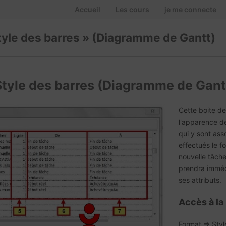
Accueil
Les cours
je me connecte
Style des barres » (Diagramme de Gantt)
Style des barres (Diagramme de Gant
Cette boite de
l'apparence de
qui y sont ass
effectués le f
nouvelle tâch
prendra imméd
ses attributs.
Accès à la 
Format => Styl