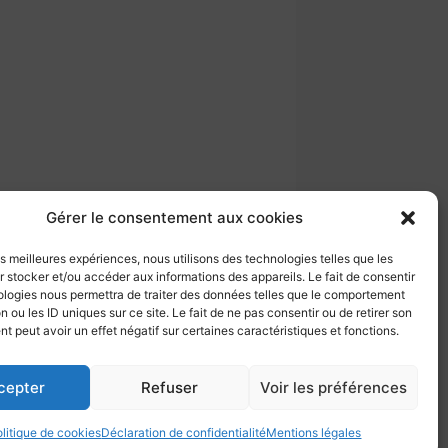
Gérer le consentement aux cookies
les meilleures expériences, nous utilisons des technologies telles que les
 stocker et/ou accéder aux informations des appareils. Le fait de consentir
ologies nous permettra de traiter des données telles que le comportement
atiques et pour chaque exercice un
n ou les ID uniques sur ce site. Le fait de ne pas consentir ou de retirer son
 peut avoir un effet négatif sur certaines caractéristiques et fonctions.
cepter
Refuser
Voir les préférences
litique de cookies
Déclaration de confidentialité
Mentions légales