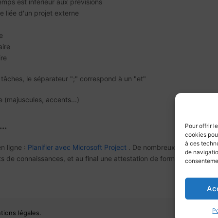
mps est inférieur aux prévisions
e liée d'un projet externe
e
ire
re
tâches, le séparateur ";" correspond à un "et"
se (majuscules, accents...)
..
Pour offrir 
cookies pour
à ces techn
n ligne :
Planifier avec Microsoft Project
. De nombreux exercices pr
de navigatio
ts de connaissances, et au final une attestation de formation.
consentement
Ac
Po
tions légales.