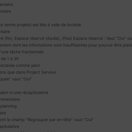
ntaire
ntaire
(entre projets) est liée à celle de livrable
taire
é (fin), Espace réservé (durée), (Pas) Espace réservé : Vaut "Oui" 
ment dont les informations sont insuffisantes pour pouvoir être plani
 d'une tâche fractionnée
 de 1 à 20
déclarée comme jalon
 sens que dans Project Serveur
quée" vaut "Oui"
jalon ni une récapitulative
ommentaire
 planning
ire
ont le champ "Regrouper par en-tête" vaut "Oui"
apitulative