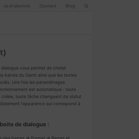
Je m’abonne
Contact
Blog
t)
 dialogue vous permet de choisir
s barres du Gantt ainsi que les textes
ociés. Une fois les paramétrages
onctionnement est automatique : toute
e créée, toute tâche changeant de statut
iatement l'apparence qui correspond à
boite de dialogue :
e des barres => Format => Barres et