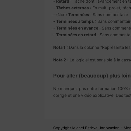
-
Retard
: Tâche dont l'avancement en te
-
Tâches externes
: En multi-projet, tâch
- (Non)
Terminées
: Sans commentaire
-
Terminées à temps
: Sans commentair
-
Terminées en avance
: Sans commenta
-
Terminées en retard
: Sans commentai
Nota 1
: Dans la colonne "Représente les 
Nota 2
: Le logiciel est sensible à la cas
Pour aller (beaucoup) plus loin.
Ne manquez pas notre formation 100% e
corrigé et une vidéo explicative. Des tes
Copyright Michel Estève, Innovaxion -
Men