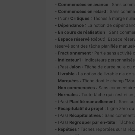
-
Commencées en avance
: Sans comme
-
Commencées en retard
: Sans comme
- (Non)
Critiques
: Tâches à marge nulle
-
Dépendance
: La notion de dépendance 
-
En cours de réalisation
: Sans commen
-
Espace réservé
(début), Espace réserv
réservé sont des tâche planifiée manuelle
-
Fractionnement
: Partie sans activité
-
Indicateur1
: Indicateurs personnalisés
- (Pas)
Jalon
: Tâche de durée nulle ou 
-
Livrable
: La notion de livrable n'a de
-
Marquées
: Tâche dont le champ "Mar
-
Non commencées
: Sans commentaire
-
Normales
: Toute tâche qui n'est ni un 
- (Pas)
Planlfié manuellement
: Sans c
-
Récapitulatif du projet
: Ligne zéro du
- (Pas)
Récapitulatives
: Sans commenta
- (Pas)
Regrouper par en-tête
: Tâche d
-
Répétées
: Tâches reportées sur la réc